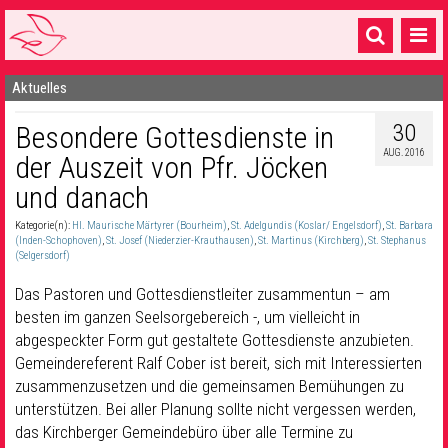
Aktuelles
Startseite
30
Besondere Gottesdienste in
1 Pfarrei
AUG. 2016
der Auszeit von Pfr. Jöcken
16 Gemeinden & mehr
und danach
Gottesdienste & Sinnsuche
Kategorie(n):
Hl. Maurische Märtyrer (Bourheim)
,
St. Adelgundis (Koslar/ Engelsdorf)
,
St. Barbara
(Inden-Schophoven)
,
St. Josef (Niederzier-Krauthausen)
,
St. Martinus (Kirchberg)
,
St. Stephanus
Sakramente & Feste
(Selgersdorf)
Das Pastoren und Gottesdienstleiter zusammentun – am
Gemeinschaft & Soziales
besten im ganzen Seelsorgebereich -, um vielleicht in
Musik
& Kultur
abgespeckter Form gut gestaltete Gottesdienste anzubieten.
Gemeindereferent Ralf Cober ist bereit, sich mit Interessierten
Seelsorge & Kontakt
zusammenzusetzen und die gemeinsamen Bemühungen zu
unterstützen. Bei aller Planung sollte nicht vergessen werden,
das Kirchberger Gemeindebüro über alle Termine zu