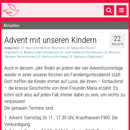
Aktuelles
Startseite
22
Advent mit unseren Kindern
1 Pfarrei
NOV. 2016
Kategorie(n):
Hl. Maurische Märtyrer (Bourheim)
,
St. Adelgundis (Koslar/
16 Gemeinden & mehr
Engelsdorf)
,
St. Barbara (Inden-Schophoven)
,
St. Josef (Niederzier-Krauthausen)
,
St. Martinus
(Barmen/ Merzenhausen)
,
St. Martinus (Kirchberg)
,
St. Stephanus (Selgersdorf)
Gottesdienste & Sinnsuche
Auch in diesem Jahr findet an jedem der vier Adventssonntage
Sakramente & Feste
wieder in einer unserer Kirchen ein Familiengottesdienst statt.
Dort treffen die Kinder immer auf Lucie, die ihnen – fortlaufend
Gemeinschaft & Soziales
– die krasse Geschichte von ihrer Freundin Maria erzählt. Es
lohnt sich also auf jeden Fall, immer dabei zu sein, um nichts zu
Musik
& Kultur
verpassen!
Die genauen Termine sind:
Seelsorge & Kontakt
1. Advent: Samstag 26.11., 17.30 Uhr, Krauthausen FWG: Die
Verkündigung