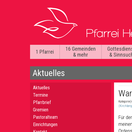
16 Gemeinden
Gottesdien
1 Pfarrei
& mehr
& Sinnsuc
Aktuelles
Aktuelles
War
Termine
Pfarrbrief
Kategorie(
(Kirchberg
Gremien
Pastoralteam
Für de
meinen
Einrichtungen
Ordens
Kontakt