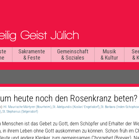
ste
Sakramente
Gemeinschaft
Musik
Se
he
& Feste
& Soziales
& Kultur
& 
um heute noch den Rosenkranz beten?
n):
Hl. Maurische Märtyrer (Bourheim)
,
St. Adelgundis (Koslar/ Engelsdorf)
,
St. Barbara (Inden-Schophov
)
,
St. Stephanus (Selgersdorf)
n Menschen ist das Gebet zu Gott, dem Schöpfer und Erhalter der We
, in ihrem Leben ohne Gott auskommen zu können. Schon früh im Ch
leute und andere Kleriker zum gemeinsamen Chorgebet (Brevier). Nac