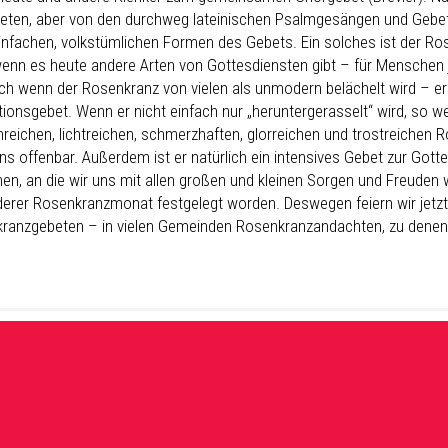
beten, aber von den durchweg lateinischen Psalmgesängen und Gebet
infachen, volkstümlichen Formen des Gebets. Ein solches ist der Ro
enn es heute andere Arten von Gottesdiensten gibt – für Menschen 
ch wenn der Rosenkranz von vielen als unmodern belächelt wird – er i
tionsgebet. Wenn er nicht einfach nur „heruntergerasselt“ wird, so 
nreichen, lichtreichen, schmerzhaften, glorreichen und trostreichen 
s offenbar. Außerdem ist er natürlich ein intensives Gebet zur Gottes
hen, an die wir uns mit allen großen und kleinen Sorgen und Freuden 
erer Rosenkranzmonat festgelegt worden. Deswegen feiern wir jetzt 
ranzgebeten – in vielen Gemeinden Rosenkranzandachten, zu denen w