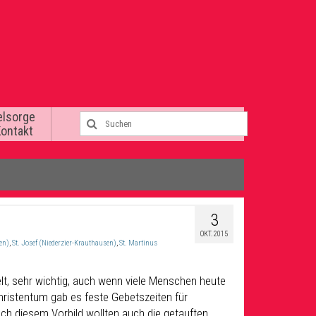
elsorge
Kontakt
3
OKT. 2015
en)
,
St. Josef (Niederzier-Krauthausen)
,
St. Martinus
lt, sehr wichtig, auch wenn viele Menschen heute
ristentum gab es feste Gebetszeiten für
h diesem Vorbild wollten auch die getauften