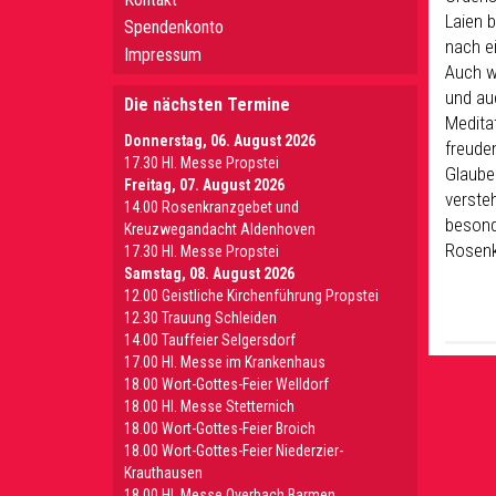
Laien 
Spendenkonto
nach e
Impressum
Auch w
und au
Die nächsten Termine
Medita
Donnerstag, 06. August 2026
freude
17.30 Hl. Messe Propstei
Glauben
Freitag, 07. August 2026
verste
14.00 Rosenkranzgebet und
besond
Kreuzwegandacht Aldenhoven
Rosenk
17.30 Hl. Messe Propstei
Samstag, 08. August 2026
12.00 Geistliche Kirchenführung Propstei
12.30 Trauung Schleiden
14.00 Tauffeier Selgersdorf
17.00 Hl. Messe im Krankenhaus
18.00 Wort-Gottes-Feier Welldorf
18.00 Hl. Messe Stetternich
18.00 Wort-Gottes-Feier Broich
18.00 Wort-Gottes-Feier Niederzier-
Krauthausen
18.00 Hl. Messe Overbach Barmen