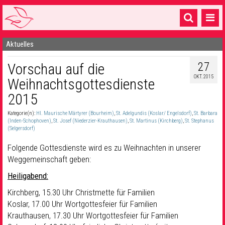
Aktuelles
Startseite
27
Vorschau auf die
1 Pfarrei
OKT. 2015
Weihnachtsgottesdienste
16 Gemeinden & mehr
2015
Gottesdienste & Sinnsuche
Kategorie(n):
Hl. Maurische Märtyrer (Bourheim)
,
St. Adelgundis (Koslar/ Engelsdorf)
,
St. Barbara
(Inden-Schophoven)
,
St. Josef (Niederzier-Krauthausen)
,
St. Martinus (Kirchberg)
,
St. Stephanus
Sakramente & Feste
(Selgersdorf)
Folgende Gottesdienste wird es zu Weihnachten in unserer
Gemeinschaft & Soziales
Weggemeinschaft geben:
Musik
& Kultur
Heiligabend:
Seelsorge & Kontakt
Kirchberg, 15.30 Uhr Christmette für Familien
Koslar, 17.00 Uhr Wortgottesfeier für Familien
Krauthausen, 17.30 Uhr Wortgottesfeier für Familien