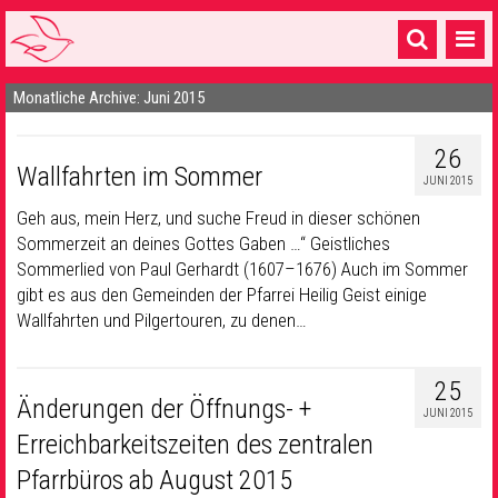
Monatliche Archive: Juni 2015
Startseite
1 Pfarrei
26
Wallfahrten im Sommer
JUNI 2015
16 Gemeinden & mehr
Geh aus, mein Herz, und suche Freud in dieser schönen
Gottesdienste & Sinnsuche
Sommerzeit an deines Gottes Gaben …“ Geistliches
Sommerlied von Paul Gerhardt (1607–1676) Auch im Sommer
Sakramente & Feste
gibt es aus den Gemeinden der Pfarrei Heilig Geist einige
Wallfahrten und Pilgertouren, zu denen…
Gemeinschaft & Soziales
Musik
& Kultur
25
Änderungen der Öffnungs- +
JUNI 2015
Seelsorge & Kontakt
Erreichbarkeitszeiten des zentralen
Pfarrbüros ab August 2015