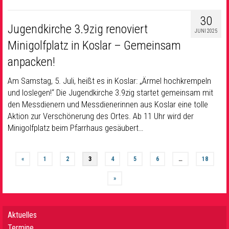
30
Jugendkirche 3.9zig renoviert
JUNI 2025
Minigolfplatz in Koslar – Gemeinsam
anpacken!
Am Samstag, 5. Juli, heißt es in Koslar: „Ärmel hochkrempeln
und loslegen!“ Die Jugendkirche 3.9zig startet gemeinsam mit
den Messdienern und Messdienerinnen aus Koslar eine tolle
Aktion zur Verschönerung des Ortes. Ab 11 Uhr wird der
Minigolfplatz beim Pfarrhaus gesäubert…
«
1
2
3
4
5
6
…
18
»
Aktuelles
Termine