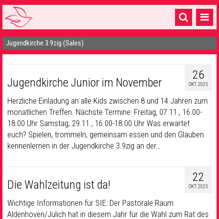
Jugendkirche 3.9zig (Sales)
Startseite
1 Pfarrei
26
Jugendkirche Junior im November
16 Gemeinden & mehr
OKT. 2025
Herzliche Einladung an alle Kids zwischen 8 und 14 Jahren zum
Gottesdienste & Sinnsuche
monatlichen Treffen. Nächste Termine: Freitag, 07.11., 16.00-
18.00 Uhr Samstag, 29.11., 16.00-18.00 Uhr Was erwartet
Sakramente & Feste
euch? Spielen, trommeln, gemeinsam essen und den Glauben
Gemeinschaft & Soziales
kennenlernen in der Jugendkirche 3.9zig an der…
Musik
& Kultur
22
Die Wahlzeitung ist da!
Seelsorge & Kontakt
OKT. 2025
Wichtige Informationen für SIE: Der Pastorale Raum
Aldenhoven/Jülich hat in diesem Jahr für die Wahl zum Rat des