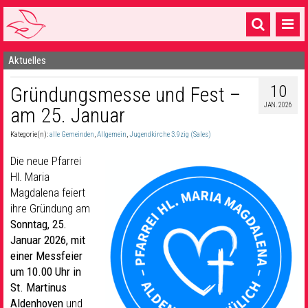
Aktuelles
Startseite
10
Gründungsmesse und Fest –
1 Pfarrei
JAN. 2026
am 25. Januar
16 Gemeinden & mehr
Kategorie(n):
alle Gemeinden
,
Allgemein
,
Jugendkirche 3.9zig (Sales)
Gottesdienste & Sinnsuche
Die neue Pfarrei
Sakramente & Feste
Hl. Maria
Magdalena feiert
Gemeinschaft & Soziales
ihre Gründung am
Sonntag, 25.
Musik
& Kultur
Januar 2026, mit
einer Messfeier
Seelsorge & Kontakt
um 10.00 Uhr in
St. Martinus
Aldenhoven
und