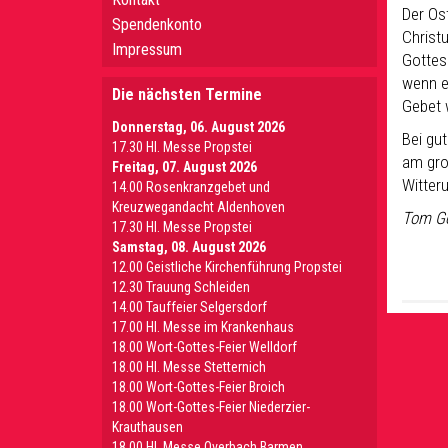
Der Ost
Spendenkonto
Christu
Impressum
Gottes.
wenn e
Die nächsten Termine
Gebet 
Donnerstag, 06. August 2026
Bei gu
17.30 Hl. Messe Propstei
am gro
Freitag, 07. August 2026
Witteru
14.00 Rosenkranzgebet und
Kreuzwegandacht Aldenhoven
Tom G
17.30 Hl. Messe Propstei
Samstag, 08. August 2026
12.00 Geistliche Kirchenführung Propstei
12.30 Trauung Schleiden
14.00 Tauffeier Selgersdorf
17.00 Hl. Messe im Krankenhaus
18.00 Wort-Gottes-Feier Welldorf
18.00 Hl. Messe Stetternich
18.00 Wort-Gottes-Feier Broich
18.00 Wort-Gottes-Feier Niederzier-
Krauthausen
18.00 Hl. Messe Overbach Barmen