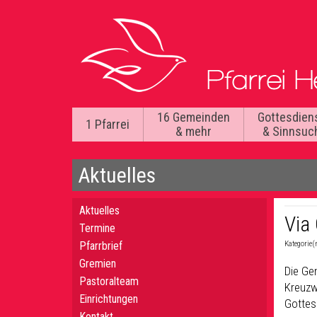
16 Gemeinden
Gottesdien
1 Pfarrei
& mehr
& Sinnsuc
Aktuelles
Aktuelles
Via
Termine
Pfarrbrief
Kategorie(
Gremien
Die Ge
Pastoralteam
Kreuzw
Einrichtungen
Gottes
Kontakt