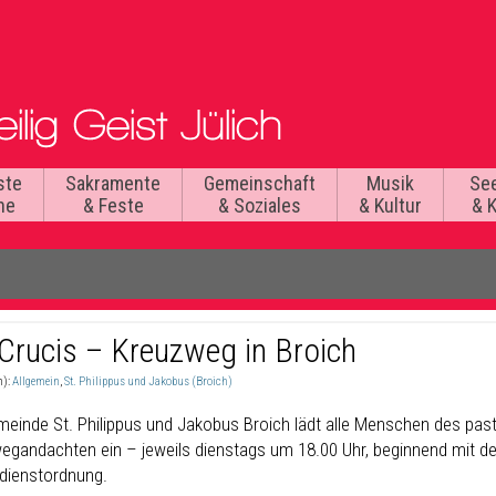
ste
Sakramente
Gemeinschaft
Musik
Se
he
& Feste
& Soziales
& Kultur
& 
 Crucis – Kreuzweg in Broich
n):
Allgemein
,
St. Philippus und Jakobus (Broich)
meinde St. Philippus und Jakobus Broich lädt alle Menschen des pa
egandachten ein – jeweils dienstags um 18.00 Uhr, beginnend mit de
dienstordnung.