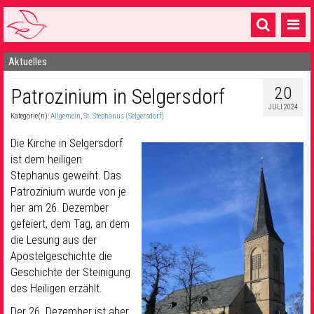
Aktuelles
Startseite
20
Patrozinium in Selgersdorf
1 Pfarrei
JULI 2024
Kategorie(n):
Allgemein
,
St. Stephanus (Selgersdorf)
16 Gemeinden & mehr
Die Kirche in Selgersdorf
Gottesdienste & Sinnsuche
ist dem heiligen
Stephanus geweiht. Das
Sakramente & Feste
Patrozinium wurde von je
Gemeinschaft & Soziales
her am 26. Dezember
gefeiert, dem Tag, an dem
Musik
& Kultur
die Lesung aus der
Apostelgeschichte die
Seelsorge & Kontakt
Geschichte der Steinigung
des Heiligen erzählt.
Der 26. Dezember ist aber