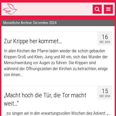
Monatliche Archive: Dezember 2024
Startseite
1 Pfarrei
16
Zur Krippe her kommet…
DEZ. 2024
16 Gemeinden & mehr
In allen Kirchen der Pfarrei laden wieder die schön gebauten
Gottesdienste & Sinnsuche
Krippen Groß und Klein, Jung und Alt ein, sich das Wunder der
Menschwerdung vor Augen zu führen. Die Krippen sind
Sakramente & Feste
während der Öffnungszeiten der Kirchen zu betrachten, einige
von ihnen…
Gemeinschaft & Soziales
Musik
& Kultur
15
„Macht hoch die Tür, die Tor macht
DEZ. 2024
Seelsorge & Kontakt
weit…“
…so singen wir in den erwartungsvollen Wochen des Advent: „…