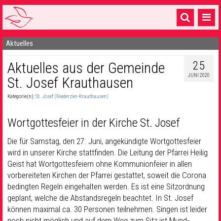
Aktuelles
Startseite
25
Aktuelles aus der Gemeinde
1 Pfarrei
JUNI 2020
St. Josef Krauthausen
16 Gemeinden & mehr
Kategorie(n):
St. Josef (Niederzier-Krauthausen)
Gottesdienste & Sinnsuche
Wortgottesfeier in der Kirche St. Josef
Sakramente & Feste
Die für Samstag, den 27. Juni, angekündigte Wortgottesfeier
Gemeinschaft & Soziales
wird in unserer Kirche stattfinden. Die Leitung der Pfarrei Heilig
Geist hat Wortgottesfeiern ohne Kommunionfeier in allen
Musik
& Kultur
vorbereiteten Kirchen der Pfarrei gestattet, soweit die Corona
Seelsorge & Kontakt
bedingten Regeln eingehalten werden. Es ist eine Sitzordnung
geplant, welche die Abstandsregeln beachtet. In St. Josef
können maximal ca. 30 Personen teilnehmen. Singen ist leider
noch nicht möglich und auf dem Weg zum Sitz ist Mund-