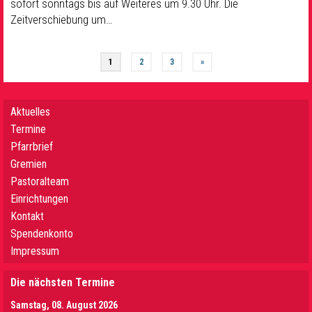
sofort sonntags bis auf Weiteres um 9.30 Uhr. Die
Zeitverschiebung um…
1
2
3
»
Aktuelles
Termine
Pfarrbrief
Gremien
Pastoralteam
Einrichtungen
Kontakt
Spendenkonto
Impressum
Die nächsten Termine
Samstag, 08. August 2026