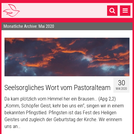
Monatliche Archive: Mai 2020
Startseite
1 Pfarrei
16 Gemeinden & mehr
Gottesdienste & Sinnsuche
Sakramente & Feste
30
Seelsorgliches Wort vom Pastoralteam
Gemeinschaft & Soziales
MAI 2020
Da kam plötzlich vom Himmel her ein Brausen… (Apg 2,2)
Musik
& Kultur
„Komm, Schöpfer Geist, kehr bei uns ein“, singen wir in einem
bekannten Pfingstlied. Pfingsten ist das Fest des Heiligen
Seelsorge & Kontakt
Geistes und zugleich der Geburtstag der Kirche. Wir erinnern
uns an…