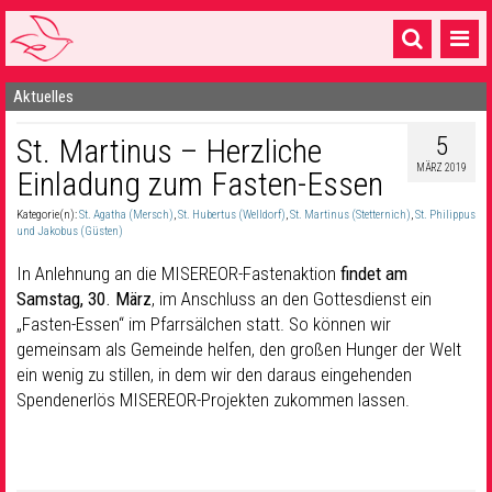
Aktuelles
Startseite
5
St. Martinus – Herzliche
1 Pfarrei
MÄRZ 2019
Einladung zum Fasten-Essen
16 Gemeinden & mehr
Kategorie(n):
St. Agatha (Mersch)
,
St. Hubertus (Welldorf)
,
St. Martinus (Stetternich)
,
St. Philippus
Gottesdienste & Sinnsuche
und Jakobus (Güsten)
In Anlehnung an die MISEREOR-Fastenaktion
findet am
Sakramente & Feste
Samstag, 30. März
, im Anschluss an den Gottesdienst ein
„Fasten-Essen“ im Pfarrsälchen statt. So können wir
Gemeinschaft & Soziales
gemeinsam als Gemeinde helfen, den großen Hunger der Welt
Musik
& Kultur
ein wenig zu stillen, in dem wir den daraus eingehenden
Spendenerlös MISEREOR-Projekten zukommen lassen.
Seelsorge & Kontakt