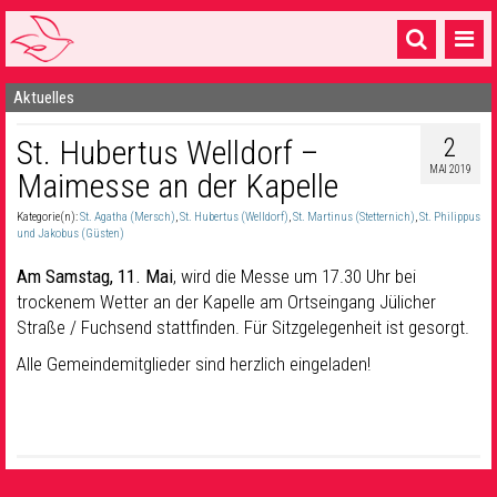
Aktuelles
Startseite
2
St. Hubertus Welldorf –
1 Pfarrei
MAI 2019
Maimesse an der Kapelle
16 Gemeinden & mehr
Kategorie(n):
St. Agatha (Mersch)
,
St. Hubertus (Welldorf)
,
St. Martinus (Stetternich)
,
St. Philippus
Gottesdienste & Sinnsuche
und Jakobus (Güsten)
Am Samstag, 11. Mai
, wird die Messe um 17.30 Uhr bei
Sakramente & Feste
trockenem Wetter an der Kapelle am Ortseingang Jülicher
Straße / Fuchsend stattfinden. Für Sitzgelegenheit ist gesorgt.
Gemeinschaft & Soziales
Alle Gemeindemitglieder sind herzlich eingeladen!
Musik
& Kultur
Seelsorge & Kontakt