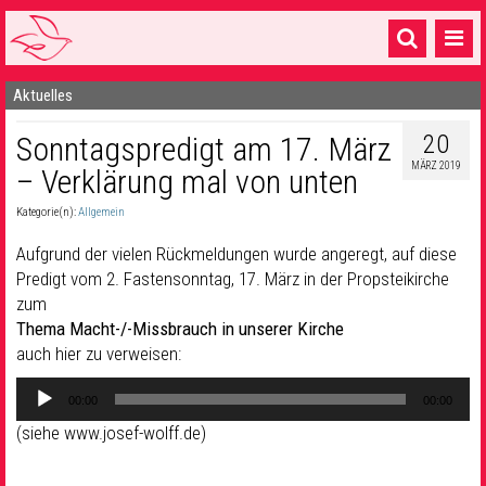
Aktuelles
Startseite
20
Sonntagspredigt am 17. März
1 Pfarrei
MÄRZ 2019
– Verklärung mal von unten
16 Gemeinden & mehr
Kategorie(n):
Allgemein
Gottesdienste & Sinnsuche
Aufgrund der vielen Rückmeldungen wurde angeregt, auf diese
Sakramente & Feste
Predigt vom 2. Fastensonntag, 17. März in der Propsteikirche
zum
Gemeinschaft & Soziales
Thema Macht-/-Missbrauch in unserer Kirche
auch hier zu verweisen:
Musik
& Kultur
Audio-
00:00
00:00
Seelsorge & Kontakt
Player
(siehe www.josef-wolff.de)