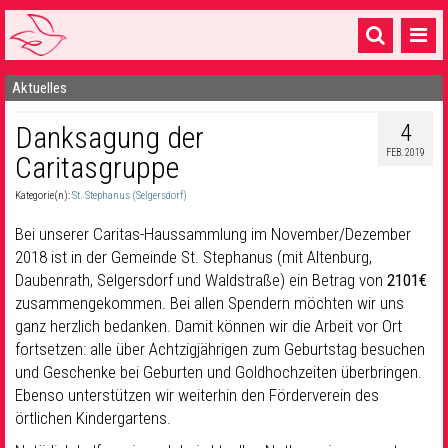
Aktuelles
Startseite
4
Danksagung der
1 Pfarrei
FEB. 2019
Caritasgruppe
16 Gemeinden & mehr
Kategorie(n):
St. Stephanus (Selgersdorf)
Gottesdienste & Sinnsuche
Bei unserer Caritas-Haussammlung im November/Dezember
Sakramente & Feste
2018 ist in der Gemeinde St. Stephanus (mit Altenburg,
Daubenrath, Selgersdorf und Waldstraße) ein Betrag von
2101€
Gemeinschaft & Soziales
zusammengekommen. Bei allen Spendern möchten wir uns
ganz herzlich bedanken. Damit können wir die Arbeit vor Ort
Musik
& Kultur
fortsetzen: alle über Achtzigjährigen zum Geburtstag besuchen
und Geschenke bei Geburten und Goldhochzeiten überbringen.
Seelsorge & Kontakt
Ebenso unterstützen wir weiterhin den Förderverein des
örtlichen Kindergartens.