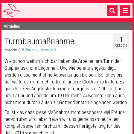
Aktuelles
Startseite
1
Turmbaumaßnahme
1 Pfarrei
OKT. 2018
Kategorie(n):
St. Stephanus (Selgersdorf)
16 Gemeinden & mehr
Wie schon weithin sichtbar haben die Arbeiten am Turm der
Gottesdienste & Sinnsuche
Stephanuskirche begonnen. Und wie bereits angekündigt,
werden diese nicht ohne Auswirkungen bleiben. So ist es bis
Sakramente & Feste
auf weiteres nicht mehr erlaubt, unsere Glocken zu läuten. Es
Gemeinschaft & Soziales
gibt also kein Angelusläuten mehr morgens um 7 Uhr, mittags
um 12 Uhr und abends um 19 Uhr mehr. Außerdem kann auch
Musik
& Kultur
nicht mehr durch Läuten zu Gottesdiensten eingeladen werden.
Es ist klar, dass diese Maßnahme nicht besonders viel Freude
Seelsorge & Kontakt
hervorrufen wird, aber freuen wir uns gemeinsam auf einen
komplett sanierten Kirchturm, dessen Fertigstellung für das
Jahr 2019 vorgesehen ist.