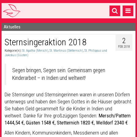
Aktuelles
Startseite
2
Sternsingeraktion 2018
1 Pfarrei
FEB. 2018
Kategorie(n):
St. Agatha (Mersch)
,
St. Martinus (Stetternich)
,
St. Philippus und
16 Gemeinden & mehr
Jakobus (Güsten)
Gottesdienste & Sinnsuche
Segen bringen, Segen sein. Gemeinsam gegen
Sakramente & Feste
Kinderarbeit – in Indien und weltweit!
Gemeinschaft & Soziales
Die Sternsinger und Sternsingerinnen waren in unseren Dörfern
unterwegs und haben den Segen Gottes in die Häuser gebracht.
Musik
& Kultur
Sie haben Geld gesammelt für die Kinder in Indien und
Seelsorge & Kontakt
weltweit. Danke für Ihre großzügigen Spenden:
Mersch/Pattern
1444,54 €, Güsten 1548 €, Stetternich 1820 €, Welldorf 2340 €
Allen Kindern, Kommunionkindern, Messdienern und allen