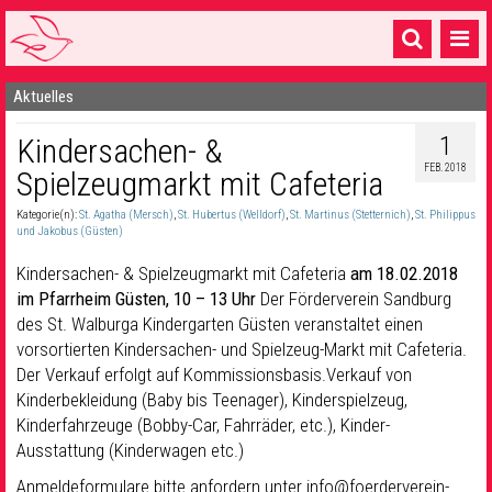
Aktuelles
Startseite
1
Kindersachen- &
1 Pfarrei
FEB. 2018
Spielzeugmarkt mit Cafeteria
16 Gemeinden & mehr
Kategorie(n):
St. Agatha (Mersch)
,
St. Hubertus (Welldorf)
,
St. Martinus (Stetternich)
,
St. Philippus
Gottesdienste & Sinnsuche
und Jakobus (Güsten)
Kindersachen- & Spielzeugmarkt mit Cafeteria
am 18.02.2018
Sakramente & Feste
im Pfarrheim Güsten, 10 – 13 Uhr
Der Förderverein Sandburg
des St. Walburga Kindergarten Güsten veranstaltet einen
Gemeinschaft & Soziales
vorsortierten Kindersachen- und Spielzeug-Markt mit Cafeteria.
Musik
& Kultur
Der Verkauf erfolgt auf Kommissionsbasis.Verkauf von
Kinderbekleidung (Baby bis Teenager), Kinderspielzeug,
Seelsorge & Kontakt
Kinderfahrzeuge (Bobby-Car, Fahrräder, etc.), Kinder-
Ausstattung (Kinderwagen etc.)
Anmeldeformulare bitte anfordern unter info@foerderverein-