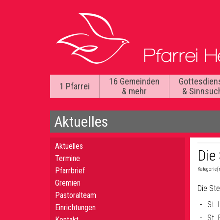
16 Gemeinden
Gottesdien
1 Pfarrei
& mehr
& Sinnsuc
Aktuelles
Aktuelles
Die
Termine
Pfarrbrief
Kategorie(
Gremien
Die St
Pastoralteam
St.
Einrichtungen
St.
Kontakt