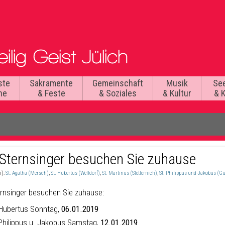
ste
Sakramente
Gemeinschaft
Musik
Se
he
& Feste
& Soziales
& Kultur
& 
 Sternsinger besuchen Sie zuhause
n):
St. Agatha (Mersch)
,
St. Hubertus (Welldorf)
,
St. Martinus (Stetternich)
,
St. Philippus und Jakobus (G
ernsinger besuchen Sie zuhause:
 Hubertus Sonntag,
06.01.2019
 Philippus u. Jakobus Samstag,
12.01.2019