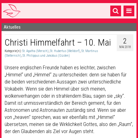
Aktuelles
Startseite
2
Christi Himmelfahrt – 10. Mai
1 Pfarrei
MAI 2018
Kategorie(n):
St. Agatha (Mersch)
,
St. Hubertus (Welldorf)
,
St. Martinus
16 Gemeinden & mehr
(Stetternich)
,
St. Philippus und Jakobus (Güsten)
Gottesdienste & Sinnsuche
Unsere englischen Freunde haben es leichter, zwischen
„Himmel“ und „Himmel“ zu unterscheiden: denn sie haben für
Sakramente & Feste
die beiden verschiedenen Aussagen zwei unterschiedliche
Vokabeln. Wenn sie den Himmel über sich meinen,
Gemeinschaft & Soziales
wolkenverhangen oder in strahlendem Blau, sagen sie „sky“.
Damit ist unmissverständlich der Bereich gemeint, für den
Musik
& Kultur
Astronomen und Astronauten zuständig sind. Wenn sie aber
Seelsorge & Kontakt
von „heaven“ sprechen, was wir ebenfalls mit „Himmel“
übersetzen, meinen sie die Wirklichkeit Gottes, also den „Raum“,
der den Glaubenden als Ziel vor Augen steht.