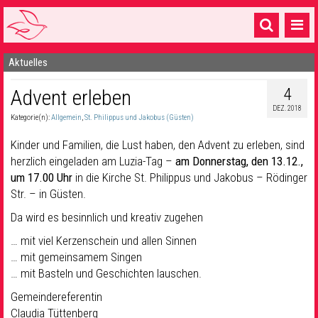
Aktuelles
Startseite
4
Advent erleben
1 Pfarrei
DEZ. 2018
Kategorie(n):
Allgemein
,
St. Philippus und Jakobus (Güsten)
16 Gemeinden & mehr
Kinder und Familien, die Lust haben, den Advent zu erleben, sind
Gottesdienste & Sinnsuche
herzlich eingeladen am Luzia-Tag –
am Donnerstag, den 13.12.,
um 17.00 Uhr
in die Kirche St. Philippus und Jakobus – Rödinger
Sakramente & Feste
Str. – in Güsten.
Gemeinschaft & Soziales
Da wird es besinnlich und kreativ zugehen
Musik
& Kultur
… mit viel Kerzenschein und allen Sinnen
… mit gemeinsamem Singen
Seelsorge & Kontakt
… mit Basteln und Geschichten lauschen.
Gemeindereferentin
Claudia Tüttenberg