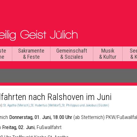
ste
Sakramente
Gemeinschaft
Musik
Se
he
& Feste
& Soziales
& Kultur
& 
lfahrten nach Ralshoven im Juni
n):
St. Agatha (Mersch)
,
St. Hubertus (Welldorf)
,
St. Philippus und Jakobus (Güsten)
rnich
Donnerstag, 01. Juni, 18.00 Uhr
(ab Stetternich) PKW/Fußwallfa
h
Freitag, 02. Juni
, Fußwallfahrt