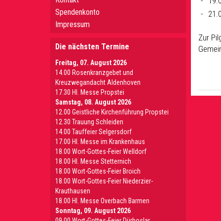
19.
Spendenkonto
21.
Impressum
Zur Pi
Die nächsten Termine
Gemein
Freitag, 07. August 2026
14.00 Rosenkranzgebet und
Kreuzwegandacht Aldenhoven
17.30 Hl. Messe Propstei
Samstag, 08. August 2026
12.00 Geistliche Kirchenführung Propstei
12.30 Trauung Schleiden
14.00 Tauffeier Selgersdorf
17.00 Hl. Messe im Krankenhaus
18.00 Wort-Gottes-Feier Welldorf
18.00 Hl. Messe Stetternich
18.00 Wort-Gottes-Feier Broich
18.00 Wort-Gottes-Feier Niederzier-
Krauthausen
18.00 Hl. Messe Overbach Barmen
Sonntag, 09. August 2026
09.00 Wort-Gottes-Feier Dürboslar