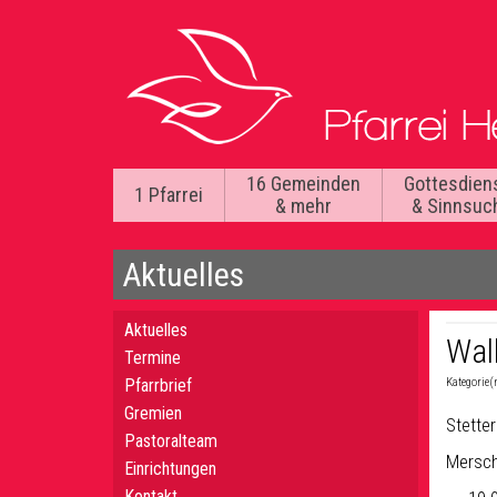
16 Gemeinden
Gottesdien
1 Pfarrei
& mehr
& Sinnsuc
Aktuelles
Aktuelles
Wal
Termine
Pfarrbrief
Kategorie(
Gremien
Stette
Pastoralteam
Mersc
Einrichtungen
Kontakt