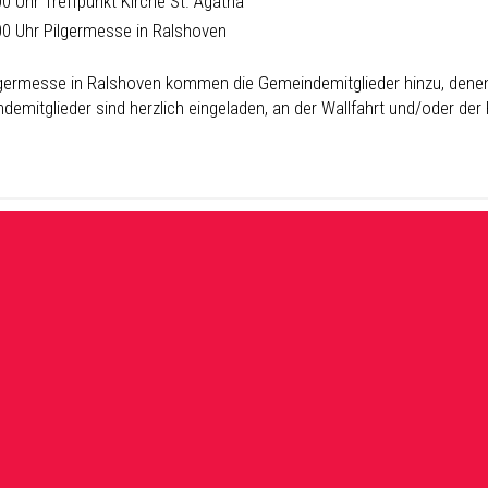
00 Uhr Treffpunkt Kirche St. Agatha
00 Uhr Pilgermesse in Ralshoven
lgermesse in Ralshoven kommen die Gemeindemitglieder hinzu, denen 
demitglieder sind herzlich eingeladen, an der Wallfahrt und/oder de