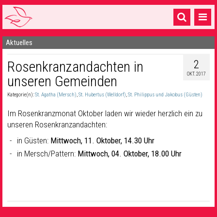
Aktuelles
Startseite
2
Rosenkranzandachten in
1 Pfarrei
OKT. 2017
unseren Gemeinden
16 Gemeinden & mehr
Kategorie(n):
St. Agatha (Mersch)
,
St. Hubertus (Welldorf)
,
St. Philippus und Jakobus (Güsten)
Gottesdienste & Sinnsuche
Im Rosenkranzmonat Oktober laden wir wieder herzlich ein zu
Sakramente & Feste
unseren Rosenkranzandachten:
in Güsten:
Mittwoch, 11. Oktober, 14.30 Uhr
Gemeinschaft & Soziales
in Mersch/Pattern:
Mittwoch, 04. Oktober, 18.00 Uhr
Musik
& Kultur
Seelsorge & Kontakt