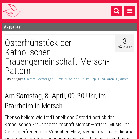
Aktuelles
Startseite
3
Osterfrühstück der
1 Pfarrei
MÄRZ 2017
Katholischen
16 Gemeinden & mehr
Frauengemeinschaft Mersch-
Gottesdienste & Sinnsuche
Pattern
Sakramente & Feste
Kategorie(n):
St. Agatha (Mersch)
,
St. Hubertus (Welldorf)
,
St. Philippus und Jakobus (Güsten)
Gemeinschaft & Soziales
Am Samstag, 8. April, 09.30 Uhr, im
Musik
& Kultur
Pfarrheim in Mersch
Seelsorge & Kontakt
Ebenso beliebt wie traditionell: das Osterfrühstück der
Katholischen Frauengemeinschaft Mersch-Pattern. Musik und
Gesang erfreuen des Menschen Herz, weshalb wir auch diesmal
die allseits beliebte Gesangsgruppe Tonalita eingeladen haben.