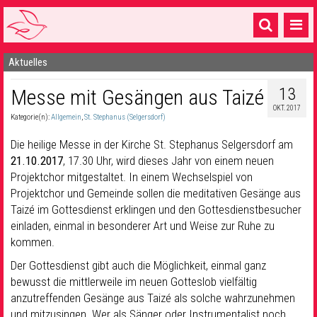
Aktuelles
Startseite
13
Messe mit Gesängen aus Taizé
1 Pfarrei
OKT. 2017
Kategorie(n):
Allgemein
,
St. Stephanus (Selgersdorf)
16 Gemeinden & mehr
Die heilige Messe in der Kirche St. Stephanus Selgersdorf am
Gottesdienste & Sinnsuche
21.10.2017
, 17.30 Uhr, wird dieses Jahr von einem neuen
Projektchor mitgestaltet. In einem Wechselspiel von
Sakramente & Feste
Projektchor und Gemeinde sollen die meditativen Gesänge aus
Gemeinschaft & Soziales
Taizé im Gottesdienst erklingen und den Gottesdienstbesucher
einladen, einmal in besonderer Art und Weise zur Ruhe zu
Musik
& Kultur
kommen.
Der Gottesdienst gibt auch die Möglichkeit, einmal ganz
Seelsorge & Kontakt
bewusst die mittlerweile im neuen Gotteslob vielfältig
anzutreffenden Gesänge aus Taizé als solche wahrzunehmen
und mitzusingen. Wer als Sänger oder Instrumentalist noch