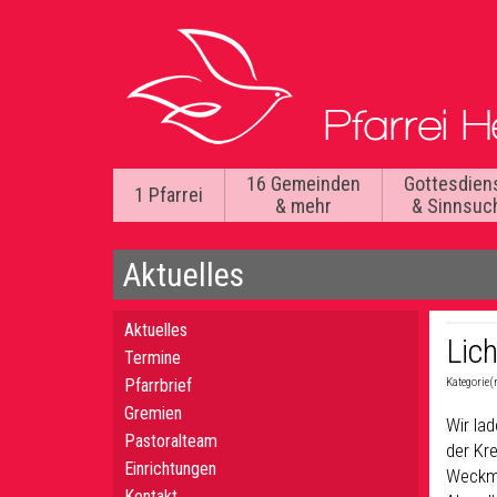
16 Gemeinden
Gottesdien
1 Pfarrei
& mehr
& Sinnsuc
Aktuelles
Aktuelles
Lic
Termine
Pfarrbrief
Kategorie(
Gremien
Wir lad
Pastoralteam
der Kr
Einrichtungen
Weckmä
Kontakt