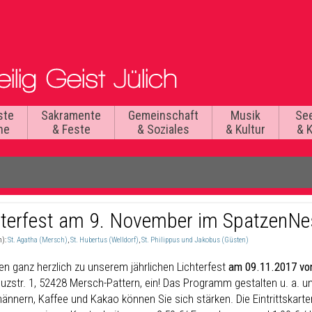
ste
Sakramente
Gemeinschaft
Musik
Se
he
& Feste
& Soziales
& Kultur
& 
hterfest am 9. November im SpatzenNe
n):
St. Agatha (Mersch)
,
St. Hubertus (Welldorf)
,
St. Philippus und Jakobus (Güsten)
en ganz herzlich zu unserem jährlichen Lichterfest
am 09.11.2017 von
euzstr. 1, 52428 Mersch-Pattern, ein! Das Programm gestalten u. a. un
nnern, Kaffee und Kakao können Sie sich stärken. Die Eintrittskarte