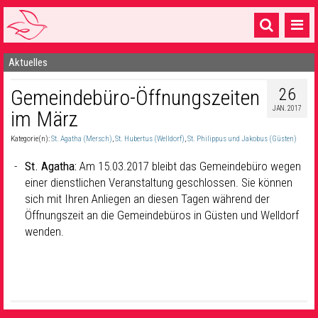
Aktuelles
Startseite
26
Gemeindebüro-Öffnungszeiten
1 Pfarrei
JAN. 2017
im März
16 Gemeinden & mehr
Kategorie(n):
St. Agatha (Mersch)
,
St. Hubertus (Welldorf)
,
St. Philippus und Jakobus (Güsten)
Gottesdienste & Sinnsuche
St. Agatha:
Am 15.03.2017 bleibt das Gemeindebüro wegen
Sakramente & Feste
einer dienstlichen Veranstaltung geschlossen. Sie können
sich mit Ihren Anliegen an diesen Tagen während der
Gemeinschaft & Soziales
Öffnungszeit an die Gemeindebüros in Güsten und Welldorf
wenden.
Musik
& Kultur
Seelsorge & Kontakt