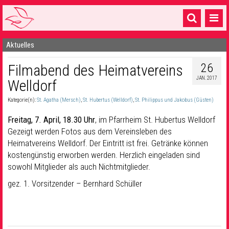
Aktuelles
Startseite
26
Filmabend des Heimatvereins
1 Pfarrei
JAN. 2017
Welldorf
16 Gemeinden & mehr
Kategorie(n):
St. Agatha (Mersch)
,
St. Hubertus (Welldorf)
,
St. Philippus und Jakobus (Güsten)
Gottesdienste & Sinnsuche
Freitag, 7. April, 18.30 Uhr
, im Pfarrheim St. Hubertus Welldorf
Sakramente & Feste
Gezeigt werden Fotos aus dem Vereinsleben des
Heimatvereins Welldorf. Der Eintritt ist frei. Getränke können
Gemeinschaft & Soziales
kostengünstig erworben werden. Herzlich eingeladen sind
sowohl Mitglieder als auch Nichtmitglieder.
Musik
& Kultur
gez. 1. Vorsitzender – Bernhard Schüller
Seelsorge & Kontakt