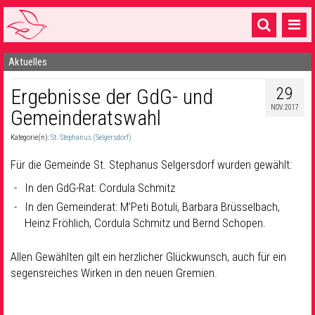
Aktuelles
Startseite
29
Ergebnisse der GdG- und
1 Pfarrei
NOV. 2017
Gemeinderatswahl
16 Gemeinden & mehr
Kategorie(n):
St. Stephanus (Selgersdorf)
Gottesdienste & Sinnsuche
Für die Gemeinde St. Stephanus Selgersdorf wurden gewählt:
Sakramente & Feste
In den GdG-Rat: Cordula Schmitz
In den Gemeinderat: M’Peti Botuli, Barbara Brüsselbach,
Gemeinschaft & Soziales
Heinz Fröhlich, Cordula Schmitz und Bernd Schopen.
Musik
& Kultur
Allen Gewählten gilt ein herzlicher Glückwunsch, auch für ein
Seelsorge & Kontakt
segensreiches Wirken in den neuen Gremien.