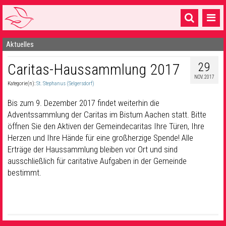
Aktuelles
Startseite
29
Caritas-Haussammlung 2017
1 Pfarrei
NOV. 2017
Kategorie(n):
St. Stephanus (Selgersdorf)
16 Gemeinden & mehr
Bis zum 9. Dezember 2017 findet weiterhin die
Gottesdienste & Sinnsuche
Adventssammlung der Caritas im Bistum Aachen statt. Bitte
öffnen Sie den Aktiven der Gemeindecaritas Ihre Türen, Ihre
Sakramente & Feste
Herzen und Ihre Hände für eine großherzige Spende! Alle
Gemeinschaft & Soziales
Erträge der Haussammlung bleiben vor Ort und sind
ausschließlich für caritative Aufgaben in der Gemeinde
Musik
& Kultur
bestimmt.
Seelsorge & Kontakt