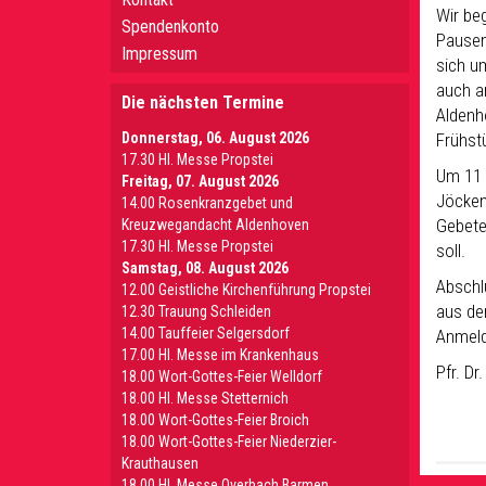
Wir be
Spendenkonto
Pausen
Impressum
sich u
auch a
Die nächsten Termine
Aldenh
Donnerstag, 06. August 2026
Frühst
17.30 Hl. Messe Propstei
Um 11 U
Freitag, 07. August 2026
Jöcken
14.00 Rosenkranzgebet und
Gebete
Kreuzwegandacht Aldenhoven
17.30 Hl. Messe Propstei
soll.
Samstag, 08. August 2026
Abschl
12.00 Geistliche Kirchenführung Propstei
aus de
12.30 Trauung Schleiden
14.00 Tauffeier Selgersdorf
Anmeldu
17.00 Hl. Messe im Krankenhaus
Pfr. Dr
18.00 Wort-Gottes-Feier Welldorf
18.00 Hl. Messe Stetternich
18.00 Wort-Gottes-Feier Broich
18.00 Wort-Gottes-Feier Niederzier-
Krauthausen
18.00 Hl. Messe Overbach Barmen