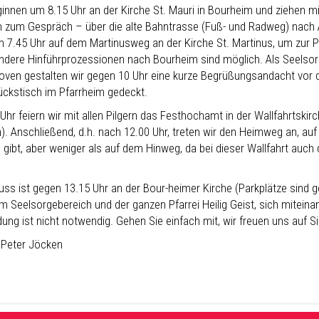
ginnen um 8.15 Uhr an der Kirche St. Mauri in Bourheim und ziehen 
 zum Gespräch – über die alte Bahntrasse (Fuß- und Radweg) nach A
m 7.45 Uhr auf dem Martinusweg an der Kirche St. Martinus, um zur
ndere Hinführprozessionen nach Bourheim sind möglich. Als Seelsorge
oven gestalten wir gegen 10 Uhr eine kurze Begrüßungsandacht vor d
ückstisch im Pfarrheim gedeckt.
hr feiern wir mit allen Pilgern das Festhochamt in der Wallfahrtskirch
). Anschließend, d.h. nach 12.00 Uhr, treten wir den Heimweg an, au
 gibt, aber weniger als auf dem Hinweg, da bei dieser Wallfahrt auch
uss ist gegen 13.15 Uhr an der Bour-heimer Kirche (Parkplätze sind g
m Seelsorgebereich und der ganzen Pfarrei Heilig Geist, sich mitein
ng ist nicht notwendig. Gehen Sie einfach mit, wir freuen uns auf Si
. Peter Jöcken