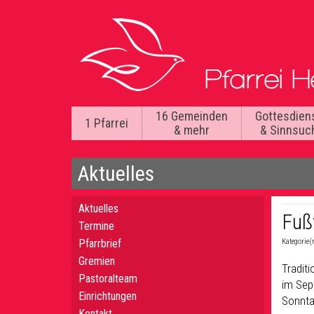
16 Gemeinden
Gottesdien
1 Pfarrei
& mehr
& Sinnsuc
Aktuelles
Aktuelles
Fuß
Termine
Pfarrbrief
Kategorie(
Gremien
Tradit
Pastoralteam
im Sep
Einrichtungen
Sonnta
Kontakt