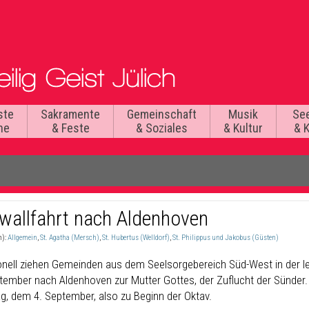
ste
Sakramente
Gemeinschaft
Musik
Se
he
& Feste
& Soziales
& Kultur
& 
wallfahrt nach Aldenhoven
n):
Allgemein
,
St. Agatha (Mersch)
,
St. Hubertus (Welldorf)
,
St. Philippus und Jakobus (Güsten)
ionell ziehen Gemeinden aus dem Seelsorgebereich Süd-West in der l
tember nach Aldenhoven zur Mutter Gottes, der Zuflucht der Sünder. 
g, dem 4. September, also zu Beginn der Oktav.