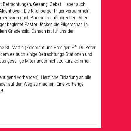
mit Betrachtungen, Gesang, Gebet – aber auch
ldenhoven. Die Kirchberger Pilger versammeln
 Prozession nach Bourheim aufzubrechen. Aber
r begleitet Pastor Jöcken die Pilgerschar. In
em Gnadenbild. Danach ist für uns der
e St. Martin (Zelebrant und Prediger: Pfr. Dr. Peter
f dem es auch einige Betrachtungs-Stationen und
 das gesellige Miteinander nicht zu kurz kommen
enügend vorhanden). Herzliche Einladung an alle
ander auf den Weg zu machen. Eine vorherige
e!