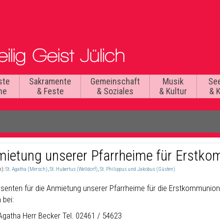
ste
Sakramente
Gemeinschaft
Musik
Se
he
& Feste
& Soziales
& Kultur
& 
mietung unserer Pfarrheime für Erstk
n):
St. Agatha (Mersch)
,
St. Hubertus (Welldorf)
,
St. Philippus und Jakobus (Güsten)
ssenten für die Anmietung unserer Pfarrheime für die Erstkommunio
 bei:
 Agatha Herr Becker Tel. 02461 / 54623