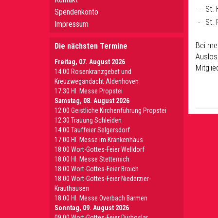
St.
Spendenkonto
St.
Impressum
Bei me
Die nächsten Termine
Auslos
Freitag, 07. August 2026
Mitgli
14.00 Rosenkranzgebet und
Kreuzwegandacht Aldenhoven
17.30 Hl. Messe Propstei
Samstag, 08. August 2026
12.00 Geistliche Kirchenführung Propstei
12.30 Trauung Schleiden
14.00 Tauffeier Selgersdorf
17.00 Hl. Messe im Krankenhaus
18.00 Wort-Gottes-Feier Welldorf
18.00 Hl. Messe Stetternich
18.00 Wort-Gottes-Feier Broich
18.00 Wort-Gottes-Feier Niederzier-
Krauthausen
18.00 Hl. Messe Overbach Barmen
Sonntag, 09. August 2026
09.00 Wort-Gottes-Feier Dürboslar