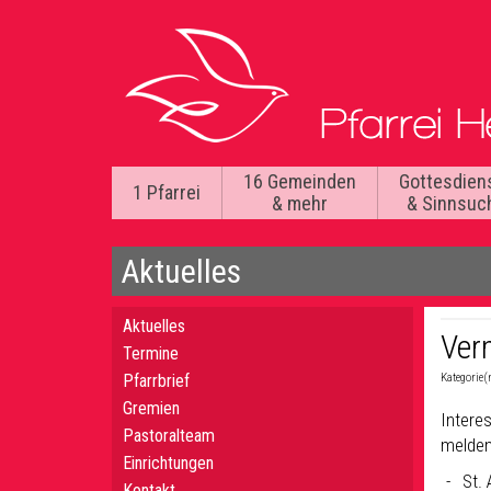
16 Gemeinden
Gottesdien
1 Pfarrei
& mehr
& Sinnsuc
Aktuelles
Aktuelles
Ver
Termine
Pfarrbrief
Kategorie(
Gremien
Intere
Pastoralteam
melden
Einrichtungen
St.
Kontakt