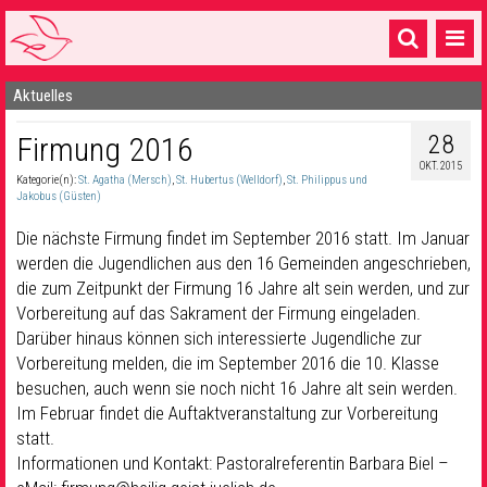
Aktuelles
Startseite
28
Firmung 2016
1 Pfarrei
OKT. 2015
Kategorie(n):
St. Agatha (Mersch)
,
St. Hubertus (Welldorf)
,
St. Philippus und
16 Gemeinden & mehr
Jakobus (Güsten)
Gottesdienste & Sinnsuche
Die nächste Firmung findet im September 2016 statt. Im Januar
werden die Jugendlichen aus den 16 Gemeinden angeschrieben,
Sakramente & Feste
die zum Zeitpunkt der Firmung 16 Jahre alt sein werden, und zur
Vorbereitung auf das Sakrament der Firmung eingeladen.
Gemeinschaft & Soziales
Darüber hinaus können sich interessierte Jugendliche zur
Vorbereitung melden, die im September 2016 die 10. Klasse
Musik
& Kultur
besuchen, auch wenn sie noch nicht 16 Jahre alt sein werden.
Seelsorge & Kontakt
Im Februar findet die Auftaktveranstaltung zur Vorbereitung
statt.
Informationen und Kontakt: Pastoralreferentin Barbara Biel –