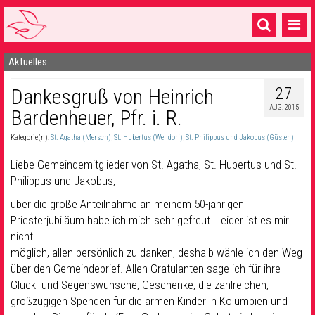
Aktuelles
Startseite
27
Dankesgruß von Heinrich
1 Pfarrei
AUG. 2015
Bardenheuer, Pfr. i. R.
16 Gemeinden & mehr
Kategorie(n):
St. Agatha (Mersch)
,
St. Hubertus (Welldorf)
,
St. Philippus und Jakobus (Güsten)
Gottesdienste & Sinnsuche
Liebe Gemeindemitglieder von St. Agatha, St. Hubertus und St.
Sakramente & Feste
Philippus und Jakobus,
über die große Anteilnahme an meinem 50-jährigen
Gemeinschaft & Soziales
Priesterjubiläum habe ich mich sehr gefreut. Leider ist es mir
nicht
Musik
& Kultur
möglich, allen persönlich zu danken, deshalb wähle ich den Weg
Seelsorge & Kontakt
über den Gemeindebrief. Allen Gratulanten sage ich für ihre
Glück- und Segenswünsche, Geschenke, die zahlreichen,
großzügigen Spenden für die armen Kinder in Kolumbien und