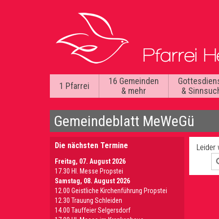
16 Gemeinden
Gottesdien
1 Pfarrei
& mehr
& Sinnsuc
Gemeindeblatt MeWeGü
Die nächsten Termine
Leider
Freitag, 07. August 2026
17.30 Hl. Messe Propstei
Samstag, 08. August 2026
12.00 Geistliche Kirchenführung Propstei
12.30 Trauung Schleiden
14.00 Tauffeier Selgersdorf