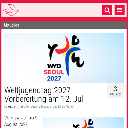
Aktuelles
Startseite
1 Pfarrei
16 Gemeinden & mehr
Gottesdienste & Sinnsuche
Sakramente & Feste
Gemeinschaft & Soziales
3
Weltjugendtag 2027 –
JULI 2026
Musik
& Kultur
Vorbereitung am 12. Juli
Kategorie(n):
alle Gemeinden
,
Jugendkirche 3.9zig (Sales)
Seelsorge & Kontakt
Vom 24. Juli bis 9.
August 2027