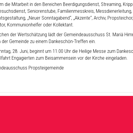
m die Mitarbeit in den Bereichen Beerdigungsdienst, Streaming, Kri
Besuchsdienst, Seniorenstube, Familienmesskreis, Messdienerleitung, 
tsgestaltung, „Neuer Sonntagabend“, „Akzente“, Archiv, Propsteichor,
ktor, Kommunionhelfer oder Kollektant.
ichen der Wertschätzung lädt der Gemeindeausschuss St. Mariä Himm
n der Gemeinde zu einem Dankeschön-Treffen ein.
ntag, 28. Juni, beginnt um 11.00 Uhr die Heilige Messe zum Dankesch
fahrt Engagierten zum Beisammensein vor der Kirche eingeladen.
ndeausschuss Propsteigemeinde