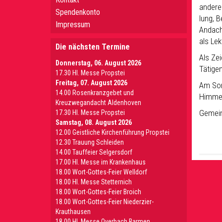
andere
Spendenkonto
lung, 
Impressum
Andach
als Le
Die nächsten Termine
Als Ze
Donnerstag, 06. August 2026
Tätige
17.30 Hl. Messe Propstei
Freitag, 07. August 2026
Am Son
14.00 Rosenkranzgebet und
Himmel
Kreuzwegandacht Aldenhoven
Gemei
17.30 Hl. Messe Propstei
Samstag, 08. August 2026
12.00 Geistliche Kirchenführung Propstei
12.30 Trauung Schleiden
14.00 Tauffeier Selgersdorf
17.00 Hl. Messe im Krankenhaus
18.00 Wort-Gottes-Feier Welldorf
18.00 Hl. Messe Stetternich
18.00 Wort-Gottes-Feier Broich
18.00 Wort-Gottes-Feier Niederzier-
Krauthausen
18.00 Hl. Messe Overbach Barmen