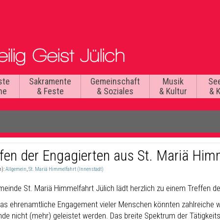
ste
Sakramente
Gemeinschaft
Musik
Se
he
& Feste
& Soziales
& Kultur
& 
ffen der Engagierten aus St. Mariä Him
n):
Allgemein
,
St. Mariä Himmelfahrt (Innenstadt)
meinde St. Mariä Himmelfahrt Jülich lädt herzlich zu einem Treffen d
as ehrenamtliche Engagement vieler Menschen könnten zahlreiche wer
de nicht (mehr) geleistet werden. Das breite Spektrum der Tätigkeit