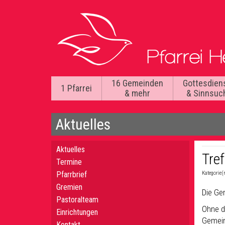
16 Gemeinden
Gottesdien
1 Pfarrei
& mehr
& Sinnsuc
Aktuelles
Aktuelles
Tre
Termine
Pfarrbrief
Kategorie(
Gremien
Die Ge
Pastoralteam
Ohne d
Einrichtungen
Gemein
Kontakt