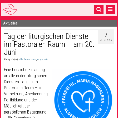
Aktuelles
Startseite
2
Tag der liturgischen Dienste
1 Pfarrei
JUNI 2026
im Pastoralen Raum – am 20.
16 Gemeinden & mehr
Juni
Gottesdienste & Sinnsuche
Kategorie(n):
alle Gemeinden
,
Allgemein
Sakramente & Feste
Eine herzliche Einladung
an alle in den liturgischen
Gemeinschaft & Soziales
Diensten Tätigen im
Pastoralen Raum – zur
Musik
& Kultur
Vernetzung, Anerkennung,
Seelsorge & Kontakt
Fortbildung und der
Möglichkeit der
persönlichen Begegnung