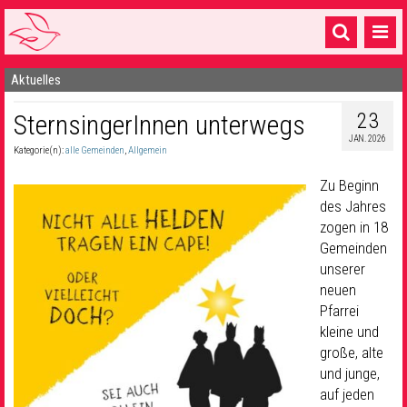
Aktuelles
Startseite
23
SternsingerInnen unterwegs
1 Pfarrei
JAN. 2026
Kategorie(n):
alle Gemeinden
,
Allgemein
16 Gemeinden & mehr
Zu Beginn
Gottesdienste & Sinnsuche
des Jahres
zogen in 18
Sakramente & Feste
Gemeinden
Gemeinschaft & Soziales
unserer
neuen
Musik
& Kultur
Pfarrei
kleine und
Seelsorge & Kontakt
große, alte
und junge,
auf jeden