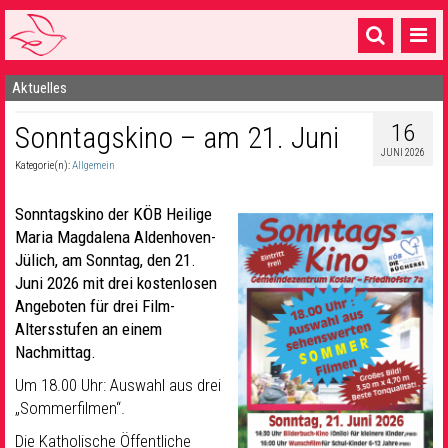
Aktuelles
Startseite
16
Sonntagskino – am 21. Juni
1 Pfarrei
JUNI 2026
Kategorie(n):
Allgemein
16 Gemeinden & mehr
Gottesdienste & Sinnsuche
Sonntagskino der KÖB Heilige
Maria Magdalena Aldenhoven-
Sakramente & Feste
Jülich, am Sonntag, den 21.
Juni 2026 mit drei kostenlosen
Gemeinschaft & Soziales
Angeboten für drei Film-
Altersstufen an einem
Musik
& Kultur
Nachmittag.
Seelsorge & Kontakt
Um 18.00 Uhr: Auswahl aus drei
„Sommerfilmen“.
Die Katholische Öffentliche