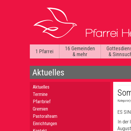
16 Gemeinden
Gottesdien
1 Pfarrei
& mehr
& Sinnsuc
Aktuelles
Aktuelles
Som
Termine
Pfarrbrief
Kategorie(
Gremien
ES SIN
Pastoralteam
In der
Einrichtungen
August
Kontakt