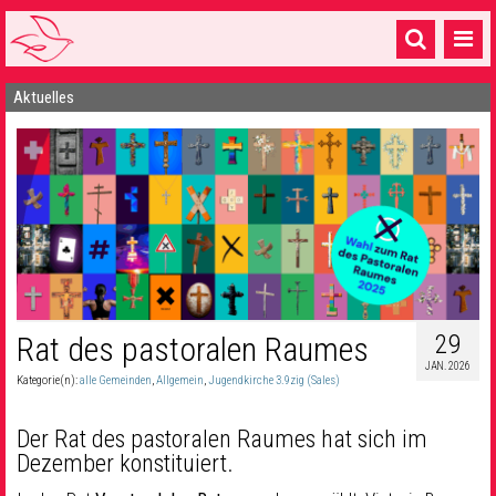
Aktuelles
Startseite
1 Pfarrei
16 Gemeinden & mehr
Gottesdienste & Sinnsuche
Sakramente & Feste
Gemeinschaft & Soziales
29
Rat des pastoralen Raumes
JAN. 2026
Musik
& Kultur
Kategorie(n):
alle Gemeinden
,
Allgemein
,
Jugendkirche 3.9zig (Sales)
Seelsorge & Kontakt
Der Rat des pastoralen Raumes hat sich im
Dezember konstituiert.