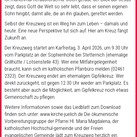
zeigt, dass Gott die Welt so sehr liebt, dass er seinen eigenen
Sohn hingibt, damit alle, die an ihn glauben, gerettet werden.
Selbst der Kreuzweg ist ein Weg hin zum Leben – damals und
heute. Eine neue Perspektive tut sich auf: Hier am Kreuz fängt
Zukunft an.
Der Kreuzweg startet am Karfreitag, 3. April 2026, um 9.30 Uhr
vom Parkplatz an der Sophienhöhe bei Stetternich (ehemalige
Grillhütte / Lotsenstelle 43). Wer eine Mitfahrgelegenheit
braucht, kann sich im katholischen Pfarrbüro melden (02461
2323). Der Kreuzweg endet am ehemaligen Gipfelkreuz. Wer
direkt zurückgeht, ist gegen 12.30 Uhr wieder am Parkplatz. Es
besteht aber auch die Möglichkeit, am Gipfelkreuz noch etwas
Gemeinschaft zu pflegen.
Weitere Informationen sowie das Liedblatt zum Download
finden sich unter: www.kirche-juelich.de Die ökumenische
Vorbereitungsgruppe der Pfarrei Hl. Maria Magdalena, der
katholischen Hochschul-gemeinde und der Freien
evangelischen Gemeinde lädt zum Kreuzweg herzlich ein.