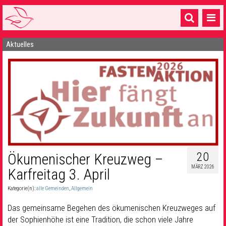
Aktuelles
Startseite
1 Pfarrei
16 Gemeinden & mehr
Gottesdienste & Sinnsuche
Sakramente & Feste
Gemeinschaft & Soziales
20
Ökumenischer Kreuzweg –
MÄRZ 2026
Musik
& Kultur
Karfreitag 3. April
Kategorie(n):
alle Gemeinden
,
Allgemein
Seelsorge & Kontakt
Das gemeinsame Begehen des ökumenischen Kreuzweges auf
der Sophienhöhe ist eine Tradition, die schon viele Jahre