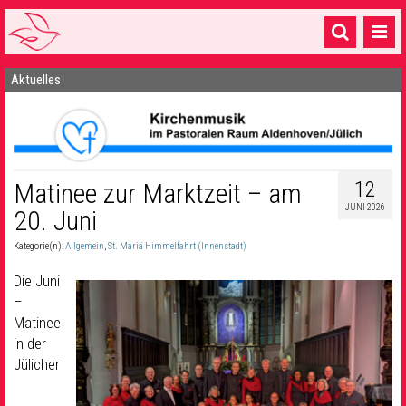
Aktuelles
Startseite
1 Pfarrei
16 Gemeinden & mehr
12
Matinee zur Marktzeit – am
Gottesdienste & Sinnsuche
JUNI 2026
20. Juni
Sakramente & Feste
Kategorie(n):
Allgemein
,
St. Mariä Himmelfahrt (Innenstadt)
Gemeinschaft & Soziales
Die Juni
–
Musik
& Kultur
Matinee
Seelsorge & Kontakt
in der
Jülicher