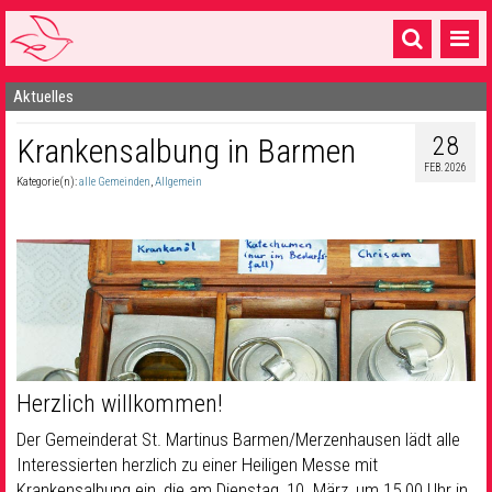
Aktuelles
Startseite
28
Krankensalbung in Barmen
1 Pfarrei
FEB. 2026
Kategorie(n):
alle Gemeinden
,
Allgemein
16 Gemeinden & mehr
Gottesdienste & Sinnsuche
Sakramente & Feste
Gemeinschaft & Soziales
Musik
& Kultur
Herzlich willkommen!
Seelsorge & Kontakt
Der Gemeinderat St. Martinus Barmen/Merzenhausen lädt alle
Interessierten herzlich zu einer Heiligen Messe mit
Krankensalbung ein, die am Dienstag, 10. März, um 15.00 Uhr in