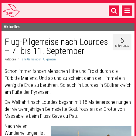
Aktuelles
Startseite
6
Flug-Pilgerreise nach Lourdes
1 Pfarrei
MÄRZ 2026
– 7. bis 11. September
16 Gemeinden & mehr
Kategorie(n):
alle Gemeinden
,
Allgemein
Gottesdienste & Sinnsuche
Schon immer fanden Menschen Hilfe und Trost durch die
Sakramente & Feste
Fürbitte Mariens. Und ab und zu scheint dann der Himmel ein
wenig die Erde zu berühren. So auch in Lourdes in Südfrankreich
Gemeinschaft & Soziales
am Fuße der Pyrenäen.
Die Wallfahrt nach Lourdes begann mit 18 Marienerscheinungen
Musik
& Kultur
der vierzehnjährigen Bernadette Soubirous an der Grotte von
Seelsorge & Kontakt
Massabielle beim Fluss Gave du Pau.
Nach vielen
Wunderheilungen ist