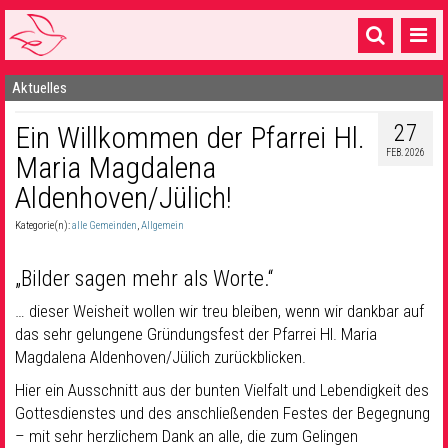
Aktuelles
Startseite
27
Ein Willkommen der Pfarrei Hl.
1 Pfarrei
FEB. 2026
Maria Magdalena
16 Gemeinden & mehr
Aldenhoven/Jülich!
Gottesdienste & Sinnsuche
Kategorie(n):
alle Gemeinden
,
Allgemein
Sakramente & Feste
„Bilder sagen mehr als Worte.“
Gemeinschaft & Soziales
… dieser Weisheit wollen wir treu bleiben, wenn wir dankbar auf
das sehr gelungene Gründungsfest der Pfarrei Hl. Maria
Musik
& Kultur
Magdalena Aldenhoven/Jülich zurückblicken.
Seelsorge & Kontakt
Hier ein Ausschnitt aus der bunten Vielfalt und Lebendigkeit des
Gottesdienstes und des anschließenden Festes der Begegnung
– mit sehr herzlichem Dank an alle, die zum Gelingen