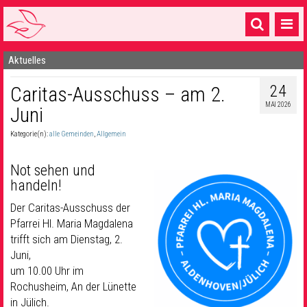
Aktuelles
Startseite
24
Caritas-Ausschuss – am 2.
1 Pfarrei
MAI 2026
Juni
16 Gemeinden & mehr
Kategorie(n):
alle Gemeinden
,
Allgemein
Gottesdienste & Sinnsuche
Not sehen und
Sakramente & Feste
handeln!
Gemeinschaft & Soziales
Der Caritas-Ausschuss der
Pfarrei Hl. Maria Magdalena
Musik
& Kultur
trifft sich am Dienstag, 2.
Juni,
Seelsorge & Kontakt
um 10.00 Uhr im
Rochusheim, An der Lünette
in Jülich.