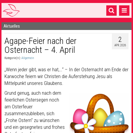
Aktuelles
Startseite
2
Agape-Feier nach der
1 Pfarrei
APR. 2026
Osternacht – 4. April
16 Gemeinden & mehr
Kategorie(n):
Allgemein
Gottesdienste & Sinnsuche
„Wenn jeder gibt, was er hat,…“ – In der Osternacht am Ende der
Sakramente & Feste
Karwoche feiern wir Christen die Auferstehung Jesu als
Mittelpunkt unseres Glaubens.
Gemeinschaft & Soziales
Grund genug, auch nach dem
feierlichen Ostersegen noch
Musik
& Kultur
am Osterfeuer
Seelsorge & Kontakt
zusammenzubleiben, sich
„Frohe Ostern“ zu wünschen
und ein gesegnetes und frohes